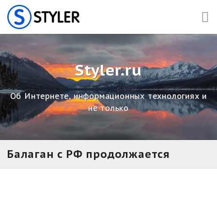
Skip
to
content
Styler.ru
Об Интернете, информационных технологиях и
не только
Балаган с РФ продолжается