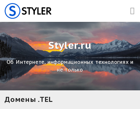
Skip
to
content
Styler.ru
Об Интернете, информационных технологиях и
не только
Домены .TEL