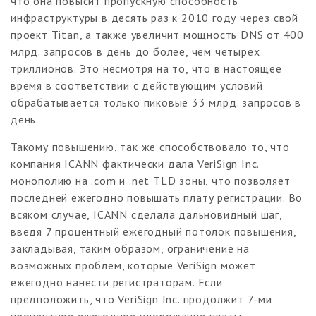
что она повысит пропускную способность
инфраструктуры в десять раз к 2010 году через свой
проект Titan, а также увеличит мощность DNS от 400
млрд. запросов в день до более, чем четырех
триллионов. Это несмотря на то, что в настоящее
время в соответствии с действующим условий
обрабатывается только пиковые 33 млрд. запросов в
день.
Такому повышению, так же способствовало то, что
компания ICANN фактически дала VeriSign Inc.
монополию на .com и .net TLD зоны, что позволяет
последней ежегодно повышать плату регистрации. Во
всяком случае, ICANN сделала дальновидный шаг,
введя 7 процентный ежегодный потолок повышения,
закладывая, таким образом, ограничение на
возможных проблем, которые VeriSign может
ежегодно нанести регистраторам. Если
предположить, что VeriSign Inc. продолжит 7-ми
процентное ежегодное удорожание платы