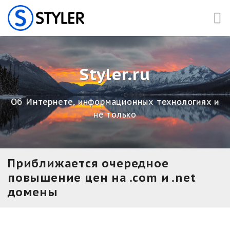
Skip
to
content
Styler.ru
Об Интернете, информационных технологиях и
не только
Приближается очередное
повышение цен на .com и .net
домены