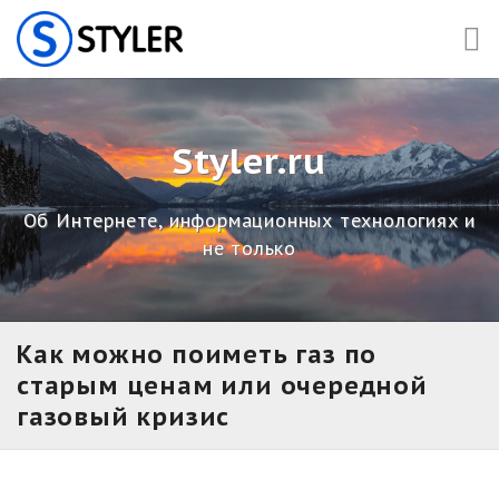
Skip
to
content
Styler.ru
Об Интернете, информационных технологиях и
не только
Как можно поиметь газ по
старым ценам или очередной
газовый кризис