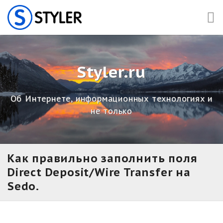
Skip
to
content
Styler.ru
Об Интернете, информационных технологиях и
не только
Как правильно заполнить поля
Direct Deposit/Wire Transfer на
Sedo.