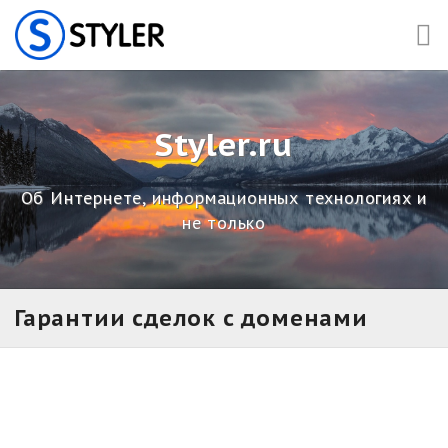
Skip
to
content
Styler.ru
Об Интернете, информационных технологиях и
не только
Гарантии сделок с доменами