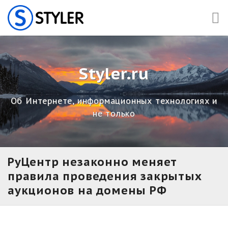
Skip
to
content
Styler.ru
Об Интернете, информационных технологиях и
не только
РуЦентр незаконно меняет
правила проведения закрытых
аукционов на домены РФ