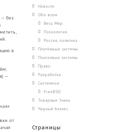
Новости
Обо всем
 — без
Весь Мир
а
метить,
Психология
ий.
Россия, политика
Платёжные системы
ацию в
Поисковые системы
Право
айм;
Разработка
я) —
Системное
FreeBSD
Товарные Знаки
ная»
Черный бизнес
вки от
Страницы
начал