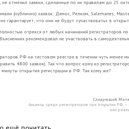
 не отменил заявки, сделанные по их правилам до 25 октя
мали (публично) заявок: Демос, Релком, Salemanes, Mast
не гарантирует, что они не будут «участвовать» в откры
полностью отрекся от любых начинаний регистраторов по
объяснениях рекомендовал не участвовать в самодеятель
раторов РФ на тестовом реестре в течении чуть менее м
равить 4800 заявок). Так что вопрос кому из регистратор
е минуты открытия регистрации в РФ. Так кому же?
Следующий Мат
Альянсы среди регистраторов при открытии РФ —
или реал
о ещё почитать