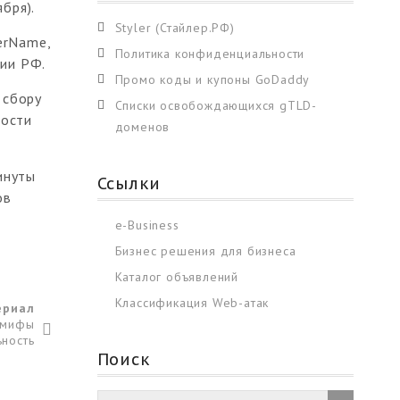
бря).
Styler (Стайлер.РФ)
erName,
Политика конфиденциальности
тии РФ.
Промо коды и купоны GoDaddy
 сбору
Списки освобождающихся gTLD-
ности
доменов
инуты
Ссылки
ов
e-Business
Бизнес решения для бизнеса
Каталог объявлений
Классификация Web-атак
ериал
 мифы
ьность
Поиск