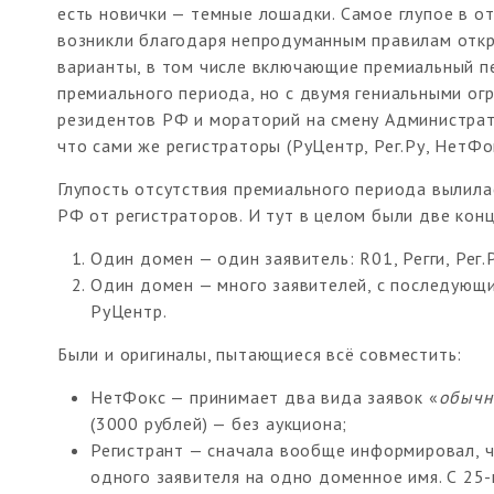
есть новички — темные лошадки. Самое глупое в о
возникли благодаря непродуманным правилам откр
варианты, в том числе включающие премиальный п
премиального периода, но с двумя гениальными ог
резидентов РФ и мораторий на смену Администрато
что сами же регистраторы (РуЦентр, Рег.Ру, НетФ
Глупость отсутствия премиального периода вылила
РФ от регистраторов. И тут в целом были две кон
Один домен — один заявитель: R01, Регги, Рег.
Один домен — много заявителей, с последующи
РуЦентр.
Были и оригиналы, пытающиеся всё совместить:
НетФокс — принимает два вида заявок «
обычн
(3000 рублей) — без аукциона;
Регистрант — сначала вообще информировал, чт
одного заявителя на одно доменное имя. С 25-