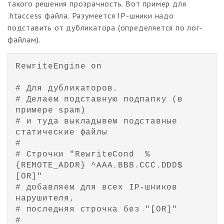
такого решения прозрачность. Вот пример для
.htaccess файла. Разумеется IP-шники надо
подставить от дубликатора (определяется по лог-
файлам).
RewriteEngine on

# Для дубликаторов.

# Делаем подставную подпапку (в 
примере spam)

# и туда выкладывем подставные 
статические файлы

#

# Строчки "RewriteCond  %
{REMOTE_ADDR} ^AAA.BBB.CCC.DDD$ 
[OR]"

# добавляем для всех IP-шников 
нарушителя,

# последняя строчка без "[OR]"

#
