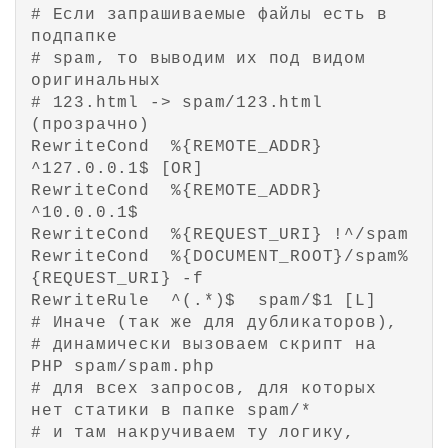
# Если запрашиваемые файлы есть в 
подпапке

# spam, то выводим их под видом 
оригинальных

# 123.html -> spam/123.html 
(прозрачно)

RewriteCond  %{REMOTE_ADDR} 
^127.0.0.1$ [OR]

RewriteCond  %{REMOTE_ADDR} 
^10.0.0.1$

RewriteCond  %{REQUEST_URI} !^/spam

RewriteCond  %{DOCUMENT_ROOT}/spam%
{REQUEST_URI} -f

RewriteRule  ^(.*)$  spam/$1 [L]

# Иначе (так же для дубликаторов),

# динамически вызоваем скрипт на 
PHP spam/spam.php

# для всех запросов, для которых 
нет статики в папке spam/*

# и там накручиваем ту логику, 