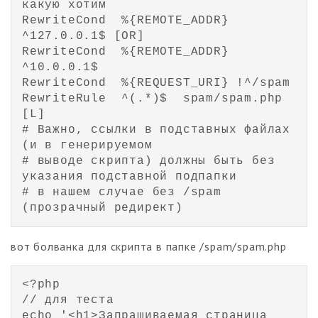
какую хотим

RewriteCond  %{REMOTE_ADDR} 
^127.0.0.1$ [OR]

RewriteCond  %{REMOTE_ADDR} 
^10.0.0.1$

RewriteCond  %{REQUEST_URI} !^/spam

RewriteRule  ^(.*)$  spam/spam.php 
[L]

# Важно, ссылки в подставных файлах 
(и в генерируемом

# выводе скрипта) должны быть без 
указания подставной подпапки

# в нашем случае без /spam 
(прозрачный редирект)
вот болванка для скрипта в папке /spam/spam.php
<?php

// для теста

echo '<h1>Запрашиваемая страница 