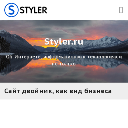
Skip
to
content
Styler.ru
Об Интернете, информационных технологиях и
не только
Сайт двойник, как вид бизнеса