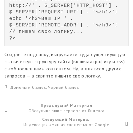
http://' . $_SERVER['HTTP_HOST'] .

$_SERVER['REQUEST_URI'] . '</h1>';

echo '<h3>Ваш IP ' . 
$_SERVER['REMOTE_ADDR'] . '</h3>';

// пишем свою логику...

?>
Создаете подпапку, выгружаете туда существующую
статическую структуру сайта (включая графику и css)
с «обновленным» контентом. Ну, а для всех других
запросов — в скрипте пишите свою логику.
Домены и бизнес
,
Черный бизнес
Предыдущий Материал
Обслуживающие сервера от Яндекса
Следующий Материал
Индексация «мятная свежесть» от Google