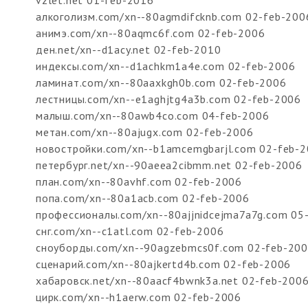
алкоголизм.com/xn--80agmdifcknb.com 02-feb-200
анимэ.com/xn--80aqmc6f.com 02-feb-2006
ден.net/xn--d1acy.net 02-feb-2010
индексы.com/xn--d1achkm1a4e.com 02-feb-2006
ламинат.com/xn--80aaxkgh0b.com 02-feb-2006
лестницы.com/xn--e1aghjtg4a3b.com 02-feb-2006
малыш.com/xn--80awb4co.com 04-feb-2006
метан.com/xn--80ajugx.com 02-feb-2006
новостройки.com/xn--b1amcemgbarjl.com 02-feb-
петербург.net/xn--90aeea2cibmm.net 02-feb-2006
план.com/xn--80avhf.com 02-feb-2006
попа.com/xn--80a1acb.com 02-feb-2006
профессионалы.com/xn--80ajjnidcejma7a7g.com 05
снг.com/xn--c1atl.com 02-feb-2006
сноуборды.com/xn--90agzebmcs0f.com 02-feb-20
сценарий.com/xn--80ajkertd4b.com 02-feb-2006
хабаровск.net/xn--80aacf4bwnk3a.net 02-feb-200
цирк.com/xn--h1aerw.com 02-feb-2006