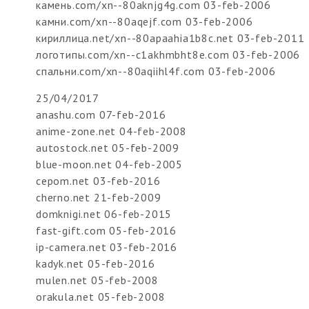
камень.com/xn--80aknjg4g.com 03-feb-2006
камни.com/xn--80aqejf.com 03-feb-2006
кириллица.net/xn--80apaahia1b8c.net 03-feb-2011
логотипы.com/xn--c1akhmbht8e.com 03-feb-2006
спальни.com/xn--80aqiihl4f.com 03-feb-2006
25/04/2017
anashu.com 07-feb-2016
anime-zone.net 04-feb-2008
autostock.net 05-feb-2009
blue-moon.net 04-feb-2005
cepom.net 03-feb-2016
cherno.net 21-feb-2009
domknigi.net 06-feb-2015
fast-gift.com 05-feb-2016
ip-camera.net 03-feb-2016
kadyk.net 05-feb-2016
mulen.net 05-feb-2008
orakula.net 05-feb-2008