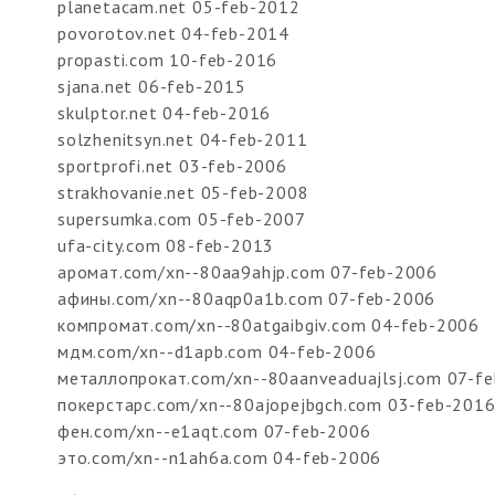
planetacam.net 05-feb-2012
povorotov.net 04-feb-2014
propasti.com 10-feb-2016
sjana.net 06-feb-2015
skulptor.net 04-feb-2016
solzhenitsyn.net 04-feb-2011
sportprofi.net 03-feb-2006
strakhovanie.net 05-feb-2008
supersumka.com 05-feb-2007
ufa-city.com 08-feb-2013
аромат.com/xn--80aa9ahjp.com 07-feb-2006
афины.com/xn--80aqp0a1b.com 07-feb-2006
компромат.com/xn--80atgaibgiv.com 04-feb-2006
мдм.com/xn--d1apb.com 04-feb-2006
металлопрокат.com/xn--80aanveaduajlsj.com 07-f
покерстарс.com/xn--80ajopejbgch.com 03-feb-201
фен.com/xn--e1aqt.com 07-feb-2006
это.com/xn--n1ah6a.com 04-feb-2006